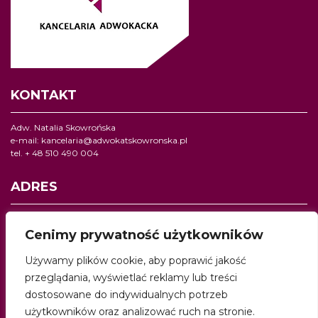
KONTAKT
Adw. Natalia Skowrońska
e-mail:
kancelaria@adwokatskowronska.pl
tel. + 48 510 490 004
ADRES
Kancelaria adwokacka
ul. Jagiellońska 24/2,
Cenimy prywatność użytkowników
40- 032 Katowice
Używamy plików cookie, aby poprawić jakość
MEDIA
przeglądania, wyświetlać reklamy lub treści
dostosowane do indywidualnych potrzeb
użytkowników oraz analizować ruch na stronie.