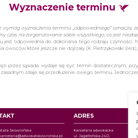
Wyznaczenie terminu
iż
wymóg wyznaczenia terminu „odpowiedniego” oznacza, że w
zny czas na zorganizowanie sobie wszystkiego, co jest niezbę
u jest odpowiednia do dokonania tego rodzaju czynności. Na 
owoców, które jeszcze nie dojrzały (K. Pietrzykowski (red.), 
gałęzi przez sąsiada wydaje się być termin dostatecznym,
 zasadnym zdaje się przedłużenie owego terminu. Jednocześ
TAKT
ADRES
talia Skowrońska
Kancelaria adwokacka
kancelaria@adwokatskowronska.pl
ul. Jagiellońska 24/2,