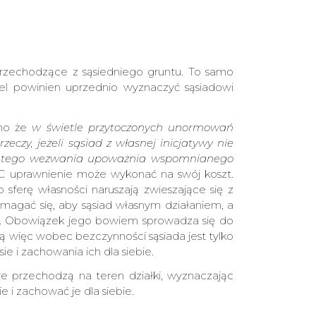
 przechodzące z sąsiedniego gruntu. To samo
iel powinien uprzednio wyznaczyć sąsiadowi
ano że
w świetle przytoczonych unormowań
eczy, jeżeli sąsiad z własnej inicjatywy nie
 do tego wezwania upoważnia wspomnianego
C uprawnienie może wykonać na swój koszt.
sferę własności naruszają zwieszające się z
magać się, aby sąsiad własnym działaniem, a
ada. Obowiązek jego bowiem sprowadza się do
cją więc wobec bezczynności sąsiada jest tylko
e i zachowania ich dla siebie.
re przechodzą na teren działki, wyznaczając
e i zachować je dla siebie.