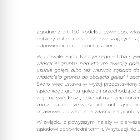
Zgodnie z art. 150 Kodeksu cywilnego, właś
dotyczy gałęzi i owoców zwieszających się
odpowiedni termin do ich usunięcia.
W uchwale Sądu Najwyższego – Izba Cywilna
właściciel gruntu, nad którym zwisają gałęz
usunie gałęzi, albo też wezwać sąsiada 
właściciela gruntu do obcięcia gałęzi i zac
Skoro więc ustawa w wyżej przedstawiony sp
sąsiedniego gruntu gałęzie i przechodzące 
więc na swój koszt, dokonał usunięcia korz
znoszenia tego, że właściciel gruntu sąsiedni
ustawowe upoważnienie właściciela gruntu sąs
W związku z powyższym, należy w pierwszej 
sąsiadowi odpowiedni termin. W sytuacji nie u