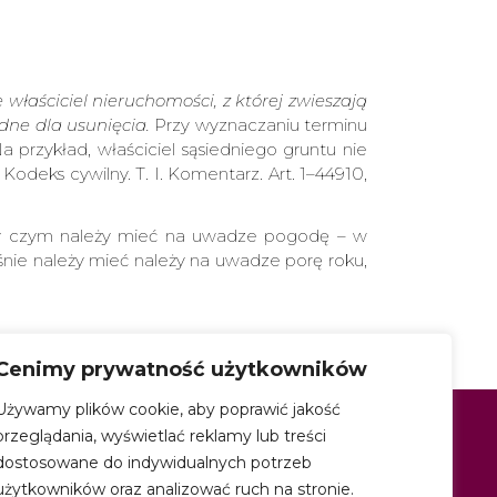
łaściciel nieruchomości, z której zwieszają
dne dla usunięcia.
Przy wyznaczaniu terminu
przykład, właściciel sąsiedniego gruntu nie
Kodeks cywilny. T. I. Komentarz. Art. 1–44910,
 przy czym należy mieć na uwadze pogodę – w
nie należy mieć należy na uwadze porę roku,
Cenimy prywatność użytkowników
Używamy plików cookie, aby poprawić jakość
MEDIA
przeglądania, wyświetlać reklamy lub treści
dostosowane do indywidualnych potrzeb
użytkowników oraz analizować ruch na stronie.