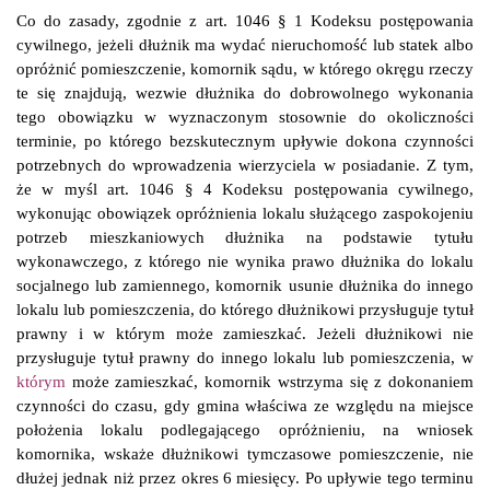
Co do zasady, zgodnie z art. 1046 § 1 Kodeksu postępowania
cywilnego, jeżeli dłużnik ma wydać nieruchomość lub statek albo
opróżnić pomieszczenie, komornik sądu, w którego okręgu rzeczy
te się znajdują, wezwie dłużnika do dobrowolnego wykonania
tego obowiązku w wyznaczonym stosownie do okoliczności
terminie, po którego bezskutecznym upływie dokona czynności
potrzebnych do wprowadzenia wierzyciela w posiadanie. Z tym,
że w myśl art. 1046 § 4 Kodeksu postępowania cywilnego,
wykonując obowiązek opróżnienia lokalu służącego zaspokojeniu
potrzeb mieszkaniowych dłużnika na podstawie tytułu
wykonawczego, z którego nie wynika prawo dłużnika do lokalu
socjalnego lub zamiennego, komornik usunie dłużnika do innego
lokalu lub pomieszczenia, do którego dłużnikowi przysługuje tytuł
prawny i w którym może zamieszkać. Jeżeli dłużnikowi nie
przysługuje tytuł prawny do innego lokalu lub pomieszczenia, w
którym
może zamieszkać, komornik wstrzyma się z dokonaniem
czynności do czasu, gdy gmina właściwa ze względu na miejsce
położenia lokalu podlegającego opróżnieniu, na wniosek
komornika, wskaże dłużnikowi tymczasowe pomieszczenie, nie
dłużej jednak niż przez okres 6 miesięcy. Po upływie tego terminu