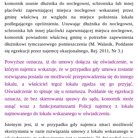
komornik usunie dłużnika do noclegowni, schroniska lub innej
placówki zapewniającej miejsca noclegowe wskazanej przez
gminę właściwą ze względu na miejsce położenia lokalu
podlegającego opróżnieniu. Usuwając dłużnika do noclegowni,
schroniska lub innej placówki zapewniającej miejsca noclegowe,
komornik powiadomi właściwą gminę o potrzebie zapewni
enia
dłużnikowi tymczasowego pomieszczenia (M. Walasik, Poddanie
się egzekucji przez najemcę okazjonalnego, Rej. 2011, Nr 3.)
Powyższe oznacza, iż do umowy dołącza się oświadczenie, w
którym najemca wskazuje, że w przypadku gdy umowa zostanie
rozwiązana posiada on możliwość przeprowadzenia się do innego
lokalu, a właściciel tegoż lokalu zgadza się go przyjąć.
Oświadczenie to spisuje się u notariusza. Poddanie się egzekucji
oznacza, że bez skierowania sprawy do sądu, komornik może
usnąć wraz z funkcjonariuszami Policji najemcę z lokalu
najmowanego do lokalu wskazanego w oświadczeniu.
Istotnym jest, iż w przypadku gdy najemca utraci możliwość
skorzystania w razie rozwiązania umowy z lokalu wskazanego w