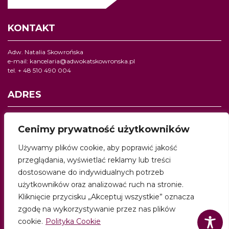
KONTAKT
Adw. Natalia Skowrońska
e-mail:
kancelaria@adwokatskowronska.pl
tel. + 48 510 490 004
ADRES
Kancelaria adwokacka
ul. Jagiellońska 24/2,
Cenimy prywatność użytkowników
40- 032 Katowice
Używamy plików cookie, aby poprawić jakość
MEDIA
przeglądania, wyświetlać reklamy lub treści
dostosowane do indywidualnych potrzeb
użytkowników oraz analizować ruch na stronie.
Kliknięcie przycisku „Akceptuj wszystkie” oznacza
KANCELARIA ADWOKACKA
2019 Wszelkie Prawa
zgodę na wykorzystywanie przez nas plików
Zastrzeżone Projekt & Realizacja Strony www Katowice
cookie.
Polityka Cookie