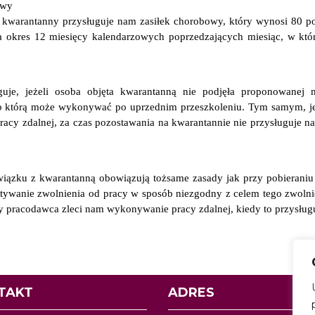
owy
arantanny przysługuje nam zasiłek chorobowy, który wynosi 80 pod
 okres 12 miesięcy kalendarzowych poprzedzających miesiąc, w któ
uguje, jeżeli osoba objęta kwarantanną nie podjęła proponowanej 
 którą może wykonywać po uprzednim przeszkoleniu. Tym samym, jeże
cy zdalnej, za czas pozostawania na kwarantannie nie przysługuje na
iązku z kwarantanną obowiązują tożsame zasady jak przy pobieraniu
ywanie zwolnienia od pracy w sposób niezgodny z celem tego zwolnie
dy pracodawca zleci nam wykonywanie pracy zdalnej, kiedy to przysłu
TAKT
ADRES