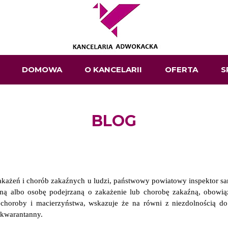
DOMOWA
O KANCELARII
OFERTA
S
BLOG
akażeń i chorób zakaźnych u ludzi, państwowy powiatowy inspektor san
ną albo osobę podejrzaną o zakażenie lub chorobę zakaźną, obowi
 choroby i macierzyństwa, wskazuje że na równi z niezdolnością d
kwarantanny.