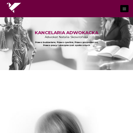
KANCELARIA ADWOKACKA
Adwokat Natalia Skowrońska
Prawo budowlane, Prawo cywilne, Prawo gospodarcze,
Prawo pracy i ubezpieczeń społecznych