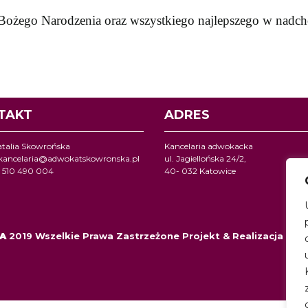
 Bożego Narodzenia oraz wszystkiego najlepszego w n
TAKT
ADRES
talia Skowrońska
Kancelaria adwokacka
kancelaria@adwokatskowronska.pl
ul. Jagiellońska 24/2,
48 510 490 004
40- 032 Katowice
KA
2019 Wszelkie Prawa Zastrzeżone Projekt & Realizacja St