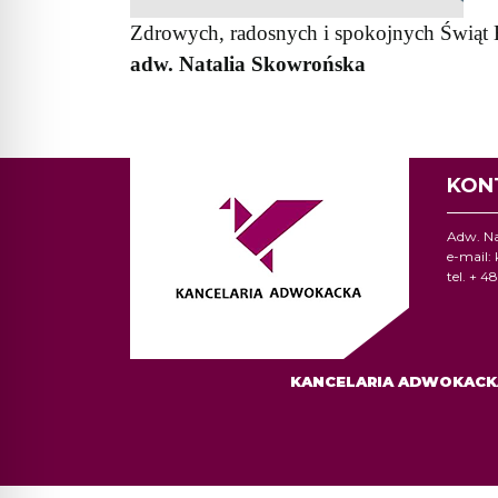
Zdrowych, radosnych i spokojnych Świąt
adw. Natalia Skowrońska
KON
Adw. Na
e-mail:
tel. + 
KANCELARIA ADWOKAC