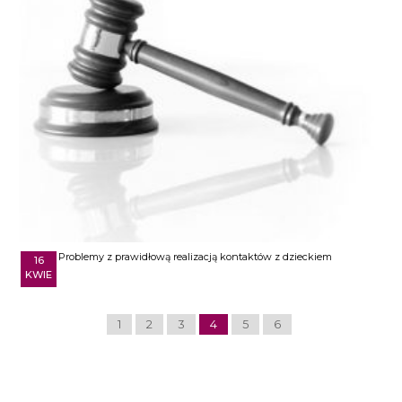
Problemy z prawidłową realizacją kontaktów z dzieckiem
16
KWIE
1
2
3
4
5
6