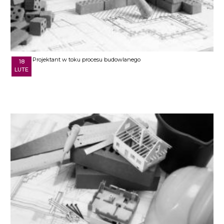
Projektant w toku procesu budowlanego
18
LUTE