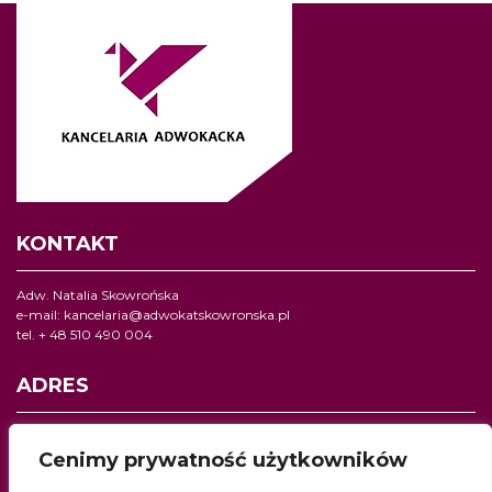
KONTAKT
Adw. Natalia Skowrońska
e-mail:
kancelaria@adwokatskowronska.pl
tel. + 48 510 490 004
ADRES
Kancelaria adwokacka
ul. Jagiellońska 24/2,
Cenimy prywatność użytkowników
40- 032 Katowice