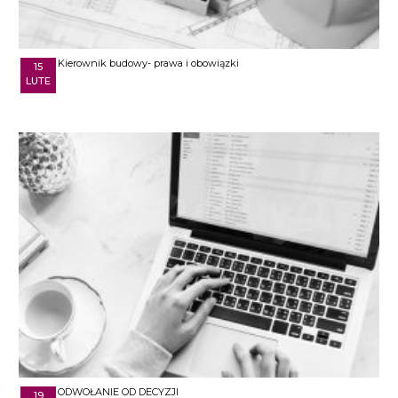
Kierownik budowy- prawa i obowiązki
15
LUTE
ODWOŁANIE OD DECYZJI
19