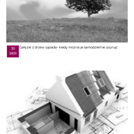
Gałęzie z drzew sąsiada- kiedy można je samodzielnie usunąć
30
SIER