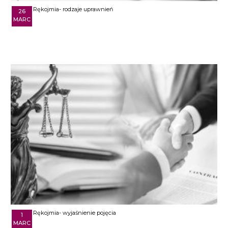
Rękojmia- rodzaje uprawnień
26
MARC
Rękojmia- wyjaśnienie pojęcia
1
MARC