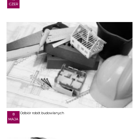
CZER
Odbiór robót budowlanych
8
MAJA