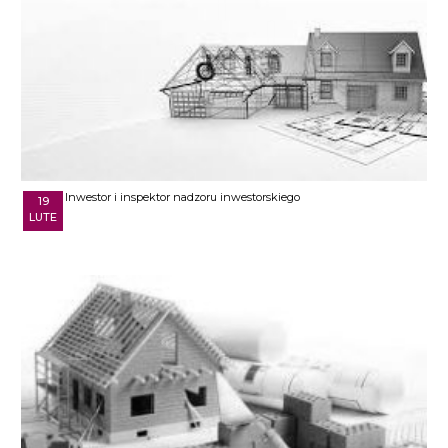
Inwestor i inspektor nadzoru inwestorskiego
19
LUTE