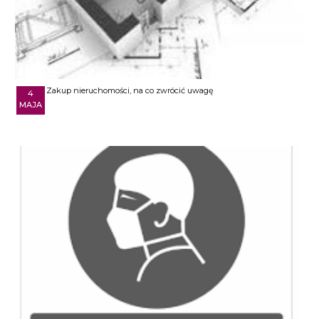
Zakup nieruchomości, na co zwrócić uwagę
4
MAJA