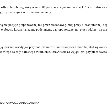
iłek chorobowy, który wynosi 80 podstawy wymiaru zasiłku, która to podstawa s
y, czyli obwiązek odbycia kwarantanny.
ntanną nie podjęła proponowanej mu przez pracodawcę innej pracy niezabronionej
 o objęciu kwarantanną nie podejmiemy zaproponowanej np. pracy zdalnej, za cza
.
ą tożsame zasady jak przy pobieraniu zasiłku w związku z chorobą, stąd wykony
orobowego za cały okres tego zwolnienia. Oczywiście za wyjątkiem, gdy pracodawc
karę pozbawienia wolności