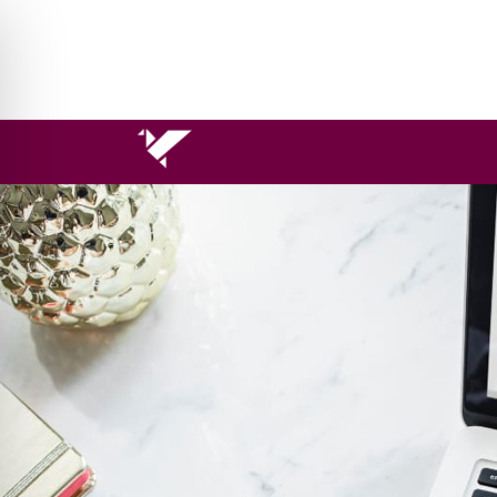
Miesiąc:
marzec 2020
Zasiłek w związku z kwarantanną
Posted on
30 marca 2020
by
admin_adwskowronska