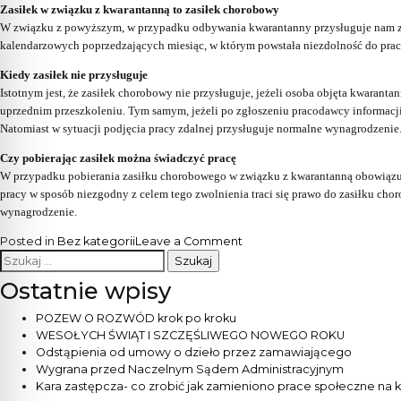
Zasiłek w związku z kwarantanną to zasiłek chorobowy
W związku z powyższym, w przypadku odbywania kwarantanny przysługuje nam zas
kalendarzowych poprzedzających miesiąc, w którym powstała niezdolność do prac
Kiedy zasiłek nie przysługuje
Istotnym jest, że zasiłek chorobowy nie przysługuje, jeżeli osoba objęta kwara
uprzednim przeszkoleniu. Tym samym, jeżeli po zgłoszeniu pracodawcy informacji
Natomiast w sytuacji podjęcia pracy zdalnej przysługuje normalne wynagrodzenie
Czy pobierając zasiłek można świadczyć pracę
W przypadku pobierania zasiłku chorobowego w związku z kwarantanną obowiązuj
pracy w sposób niezgodny z celem tego zwolnienia traci się prawo do zasiłku ch
wynagrodzenie.
on
Posted in
Bez kategorii
Leave a Comment
Szukaj:
Zasiłek
w
Ostatnie wpisy
związku
z
POZEW O ROZWÓD krok po kroku
kwarantanną
WESOŁYCH ŚWIĄT I SZCZĘŚLIWEGO NOWEGO ROKU
Odstąpienia od umowy o dzieło przez zamawiającego
Wygrana przed Naczelnym Sądem Administracyjnym
Kara zastępcza- co zrobić jak zamieniono prace społeczne na 