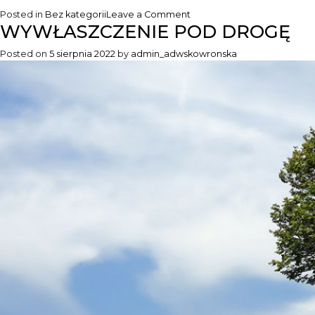
on
Posted in
Bez kategorii
Leave a Comment
WYWŁASZCZENIE POD DROGĘ
DODATEK
WĘGLOWY
Posted on
5 sierpnia 2022
by
admin_adwskowronska