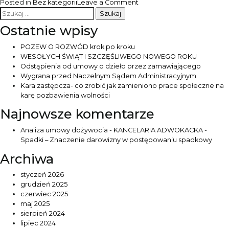
on
Posted in
Bez kategorii
Leave a Comment
Szukaj:
WYWŁASZCZENIE
POD
Ostatnie wpisy
DROGĘ
POZEW O ROZWÓD krok po kroku
WESOŁYCH ŚWIĄT I SZCZĘŚLIWEGO NOWEGO ROKU
Odstąpienia od umowy o dzieło przez zamawiającego
Wygrana przed Naczelnym Sądem Administracyjnym
Kara zastępcza- co zrobić jak zamieniono prace społeczne na
karę pozbawienia wolności
Najnowsze komentarze
Analiza umowy dożywocia - KANCELARIA ADWOKACKA
-
Spadki – Znaczenie darowizny w postępowaniu spadkowy
Archiwa
styczeń 2026
grudzień 2025
czerwiec 2025
maj 2025
sierpień 2024
lipiec 2024