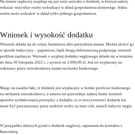
Na stronie rządowej znajduje się już wzór wniosku o dodatek, w którym należy
wskazać wszystkie osoby wchodzące w skład gospodarstwa domowego. Jedna
osoba może wchodzić w skład tylko jednego gospodarstwa.
Wniosek i wysokość dodatku
Wniosek składa się do wójta, burmistrza albo prezydenta miasta. Można złożyć go
w sposób tradycyjny – papierowo, bądź drogą elektroniczną podpisując wniosek
profilem zaufanym. Wniosek o wypłatę dodatku węglowego składa się w terminie
do dnia 30 listopada 2022 r., i wynosi on 3.000,00 zł. Jest on wypłacany na
wskazany przez wnioskodawcę numer rachunku bankowego.
Mając na uwadze fakt, iż dodatek jest wypłacany w formie przelewu bankowego
na rachunek wnioskodawcy, a ustawa nie przewiduje żadnej formy kontroli
sposobu wydatkowania pieniędzy z dodatku, to w rzeczywistości dodatek ten
może być przeznaczany przez niektóre osoby na inne cele, aniżeli nabycie węgla.
W przypadku dalszych pytań o dodatek węglowy, zapraszam do kontaktu z
Kancelarią.