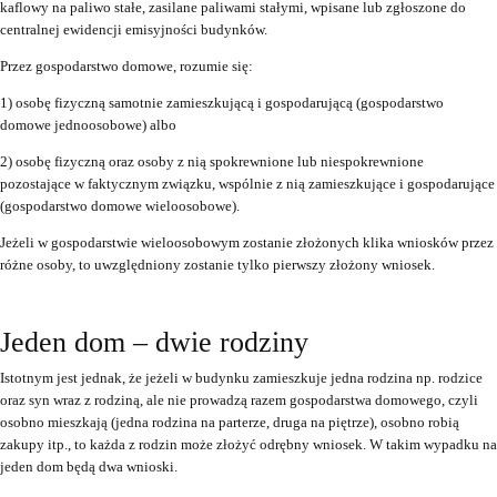
kaflowy na paliwo stałe, zasilane paliwami stałymi, wpisane lub zgłoszone do
centralnej ewidencji emisyjności budynków.
Przez gospodarstwo domowe, rozumie się:
1) osobę fizyczną samotnie zamieszkującą i gospodarującą (gospodarstwo
domowe jednoosobowe) albo
2) osobę fizyczną oraz osoby z nią spokrewnione lub niespokrewnione
pozostające w faktycznym związku, wspólnie z nią zamieszkujące i gospodarujące
(gospodarstwo domowe wieloosobowe).
Jeżeli w gospodarstwie wieloosobowym zostanie złożonych klika wniosków przez
różne osoby, to uwzględniony zostanie tylko pierwszy złożony wniosek.
Jeden dom – dwie rodziny
Istotnym
jest
jednak, że jeżeli w budynku zamieszkuje jedna rodzina np. rodzice
oraz syn wraz z rodziną, ale nie prowadzą razem gospodarstwa domowego, czyli
osobno mieszkają (jedna rodzina na parterze, druga na piętrze), osobno robią
zakupy itp., to każda z rodzin może złożyć odrębny wniosek. W takim wypadku na
jeden dom będą dwa wnioski.