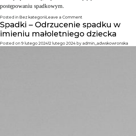
postępowaniu spadkowym.
on
Posted in
Bez kategorii
Leave a Comment
Spadki – Odrzucenie spadku w
Umowy
–
imieniu małoletniego dziecka
analiza
umowy
Posted on
9 lutego 2024
12 lutego 2024
by
admin_adwskowronska
dożywocia