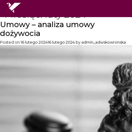
Miesiąc:
luty 2024
Umowy – analiza umowy
dożywocia
Posted on
16 lutego 2024
16 lutego 2024
by
admin_adwskowronska