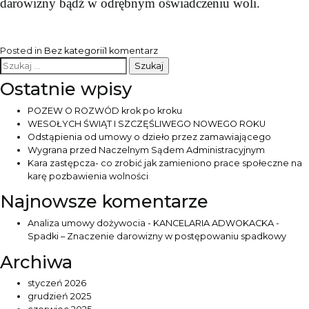
darowizny bądź w odrębnym oświadczeniu woli.
do
Posted in
Bez kategorii
1 komentarz
Szukaj:
Spadki
–
Ostatnie wpisy
Znaczenie
darowizny
POZEW O ROZWÓD krok po kroku
w
WESOŁYCH ŚWIĄT I SZCZĘŚLIWEGO NOWEGO ROKU
postępowaniu
Odstąpienia od umowy o dzieło przez zamawiającego
spadkowy
Wygrana przed Naczelnym Sądem Administracyjnym
Kara zastępcza- co zrobić jak zamieniono prace społeczne na
karę pozbawienia wolności
Najnowsze komentarze
Analiza umowy dożywocia - KANCELARIA ADWOKACKA
-
Spadki – Znaczenie darowizny w postępowaniu spadkowy
Archiwa
styczeń 2026
grudzień 2025