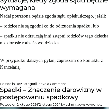
Sytuacje, kiedy zgoda sądu będzie
wymagana
Nadal potrzebna będzie zgoda sądu opiekuńczego, jeżeli:
– rodzice nie są zgodni co do odrzucenia spadku, lub
– spadku nie odrzucają inni zstępni rodziców tego dziecka
np. dorosłe rodzeństwo dziecka.
W przypadku dalszych pytań, zapraszam do kontaktu z
Kancelarią.
on
Posted in
Bez kategorii
Leave a Comment
Spadki – Znaczenie darowizny w
Spadki
–
postępowaniu spadkowy
Odrzucenie
spadku
Posted on
2 lutego 2024
12 lutego 2024
by
admin_adwskowronska
w